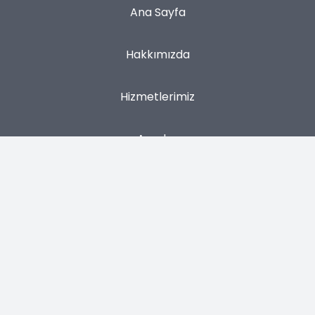
Ana Sayfa
Hakkımızda
Hizmetlerimiz
Araçlar
Blog
İletişim
Gizlilik Politikası