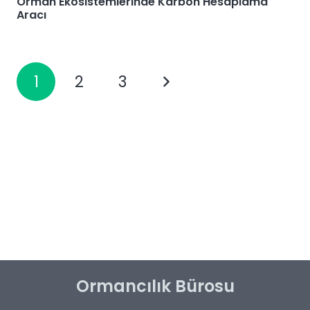
Orman Ekosistemlerinde Karbon Hesaplama
Aracı
1
2
3
Ormancılık Bürosu